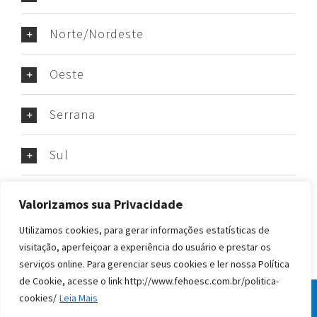
Norte/Nordeste
Oeste
Serrana
Sul
Sindicato dos Farmacêuticos
Valorizamos sua Privacidade
Utilizamos cookies, para gerar informações estatísticas de
visitação, aperfeiçoar a experiência do usuário e prestar os
serviços online. Para gerenciar seus cookies e ler nossa Política
de Cookie, acesse o link http://www.fehoesc.com.br/politica-
cookies/
Leia Mais
© Todos os direitos reservados FEHOESC 2020