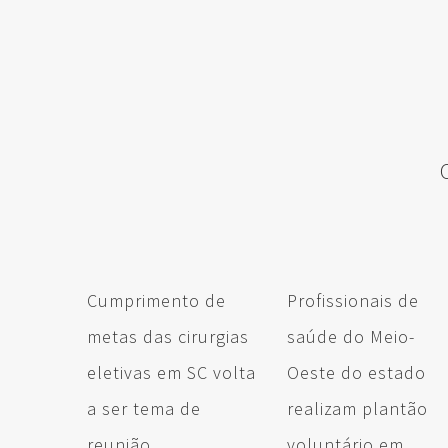
Cumprimento de
Profissionais de
metas das cirurgias
saúde do Meio-
eletivas em SC volta
Oeste do estado
a ser tema de
realizam plantão
reunião
voluntário em