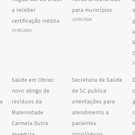
a receber
para municípios
23/05/2024
certificação inédita
p
23/05/2024
2
Saúde em Obras:
Secretaria de Saúde
novo abrigo de
de SC publica
ta
resíduos da
orientações para
Maternidade
atendimento a
Carmela Dutra
pacientes
n
2
assegura
oncológicos