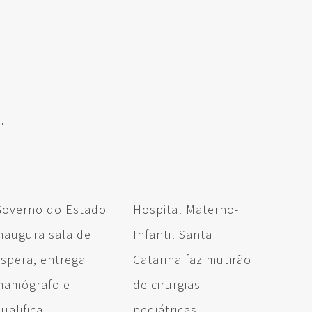
.
Governo do Estado
Hospital Materno-
naugura sala de
Infantil Santa
spera, entrega
Catarina faz mutirão
mamógrafo e
de cirurgias
ualifica
pediátricas