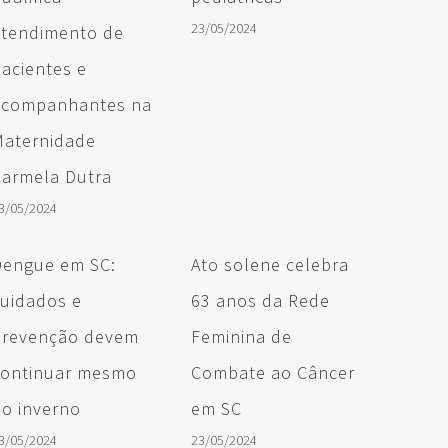
23/05/2024
atendimento de
acientes e
acompanhantes na
Maternidade
Carmela Dutra
3/05/2024
Dengue em SC:
Ato solene celebra
cuidados e
63 anos da Rede
prevenção devem
Feminina de
continuar mesmo
Combate ao Câncer
o inverno
em SC
3/05/2024
23/05/2024