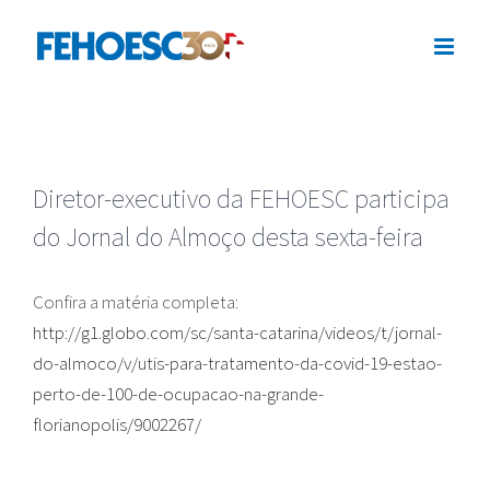
Ir
para
o
conteúdo
Diretor-executivo da FEHOESC participa
do Jornal do Almoço desta sexta-feira
Confira a matéria completa:
http://g1.globo.com/sc/santa-catarina/videos/t/jornal-
do-almoco/v/utis-para-tratamento-da-covid-19-estao-
perto-de-100-de-ocupacao-na-grande-
florianopolis/9002267/