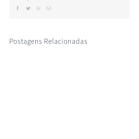
facebook
twitter
whatsapp
E-
mail
Postagens Relacionadas