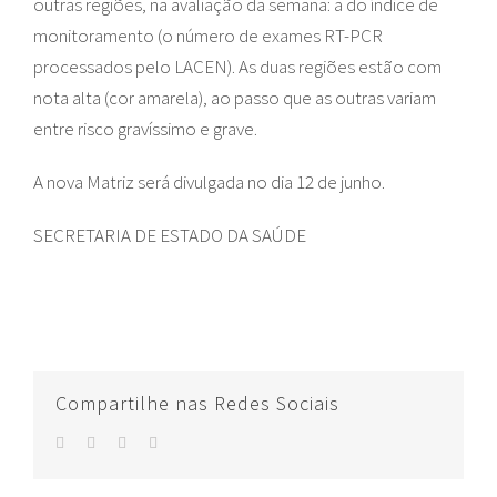
outras regiões, na avaliação da semana: a do índice de
monitoramento (o número de exames RT-PCR
processados pelo LACEN). As duas regiões estão com
nota alta (cor amarela), ao passo que as outras variam
entre risco gravíssimo e grave.
A nova Matriz será divulgada no dia 12 de junho.
SECRETARIA DE ESTADO DA SAÚDE
Compartilhe nas Redes Sociais
facebook
twitter
whatsapp
E-
mail