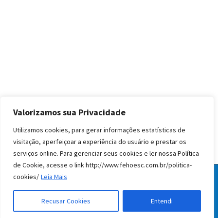
Valorizamos sua Privacidade
Utilizamos cookies, para gerar informações estatísticas de
visitação, aperfeiçoar a experiência do usuário e prestar os
serviços online. Para gerenciar seus cookies e ler nossa Política
de Cookie, acesse o link http://www.fehoesc.com.br/politica-
cookies/
Leia Mais
© Todos os direitos reservados FEHOESC 2020
facebook
instagram
linkedin
Recusar Cookies
Entendi