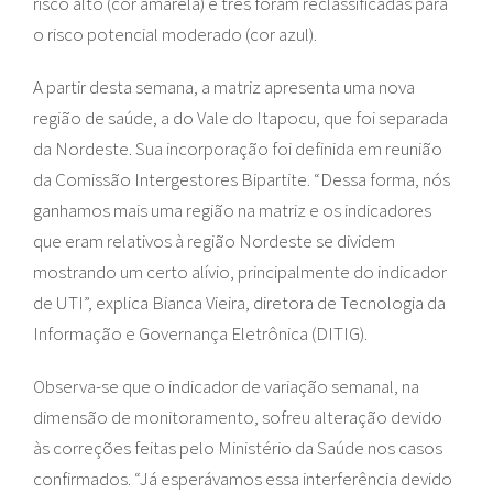
risco alto (cor amarela) e três foram reclassificadas para
o risco potencial moderado (cor azul).
A partir desta semana, a matriz apresenta uma nova
região de saúde, a do Vale do Itapocu, que foi separada
da Nordeste. Sua incorporação foi definida em reunião
da Comissão Intergestores Bipartite. “Dessa forma, nós
ganhamos mais uma região na matriz e os indicadores
que eram relativos à região Nordeste se dividem
mostrando um certo alívio, principalmente do indicador
de UTI”, explica Bianca Vieira, diretora de Tecnologia da
Informação e Governança Eletrônica (DITIG).
Observa-se que o indicador de variação semanal, na
dimensão de monitoramento, sofreu alteração devido
às correções feitas pelo Ministério da Saúde nos casos
confirmados. “Já esperávamos essa interferência devido