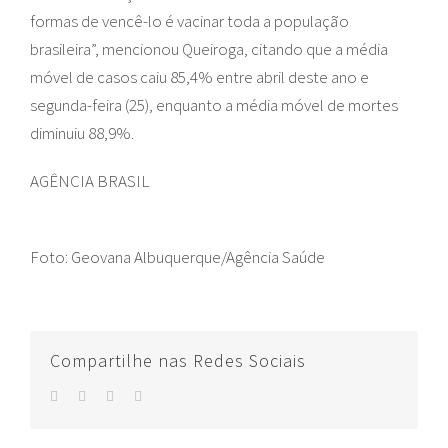
formas de vencê-lo é vacinar toda a população
brasileira”, mencionou Queiroga, citando que a média
móvel de casos caiu 85,4% entre abril deste ano e
segunda-feira (25), enquanto a média móvel de mortes
diminuiu 88,9%.
AGÊNCIA BRASIL
Foto: Geovana Albuquerque/Agência Saúde
Compartilhe nas Redes Sociais
facebook
twitter
whatsapp
E-
mail