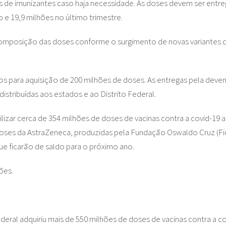
es de imunizantes caso haja necessidade. As doses devem ser entre
 e 19,9 milhões no último trimestre.
mposição das doses conforme o surgimento de novas variantes da
dos para aquisição de 200 milhões de doses. As entregas pela deve
distribuídas aos estados e ao Distrito Federal.
ilizar cerca de 354 milhões de doses de vacinas contra a covid-19
doses da AstraZeneca, produzidas pela Fundação Oswaldo Cruz (Fioc
e ficarão de saldo para o próximo ano.
ões.
eral adquiriu mais de 550 milhões de doses de vacinas contra a co