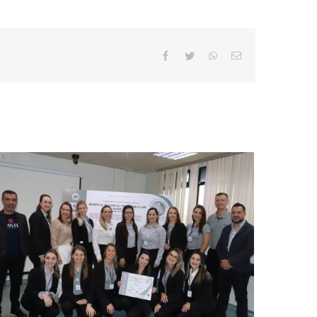
facebook
twitter
whatsapp
E-
mail