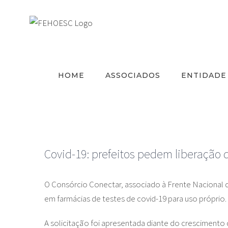
Ir
para
o
conteúdo
HOME
ASSOCIADOS
ENTIDADE
Covid-19: prefeitos pedem liberação 
O Consórcio Conectar, associado à Frente Nacional de 
em farmácias de testes de covid-19 para uso próprio.
A solicitação foi apresentada diante do crescimento 