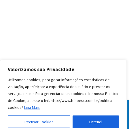
Valorizamos sua Privacidade
Utilizamos cookies, para gerar informações estatísticas de
visitação, aperfeiçoar a experiência do usuário e prestar os
serviços online. Para gerenciar seus cookies e ler nossa Política
de Cookie, acesse o link http://www.fehoesc.com.br/politica-
cookies/
Leia Mais
© Todos os direitos reservados FEHOESC 2020
facebook
instagram
linkedin
Recusar Cookies
Entendi