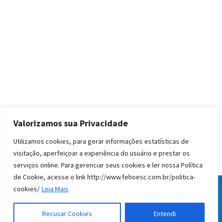
Valorizamos sua Privacidade
Utilizamos cookies, para gerar informações estatísticas de
visitação, aperfeiçoar a experiência do usuário e prestar os
serviços online. Para gerenciar seus cookies e ler nossa Política
de Cookie, acesse o link http://www.fehoesc.com.br/politica-
cookies/
Leia Mais
© Todos os direitos reservados FEHOESC 2020
facebook
instagram
linkedin
Recusar Cookies
Entendi