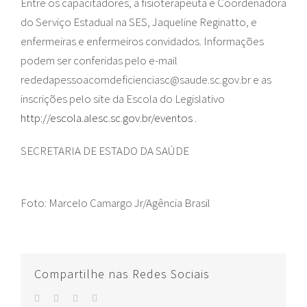
Entre os capacitadores, a fisioterapeuta e Coordenadora
do Serviço Estadual na SES, Jaqueline Reginatto, e
enfermeiras e enfermeiros convidados. Informações
podem ser conferidas pelo e-mail
rededapessoacomdeficienciasc@saude.sc.gov.br e as
inscrições pelo site da Escola do Legislativo
http://escola.alesc.sc.gov.br/eventos
.
SECRETARIA DE ESTADO DA SAÚDE
Foto: Marcelo Camargo Jr/Agência Brasil
Compartilhe nas Redes Sociais
facebook
twitter
whatsapp
E-