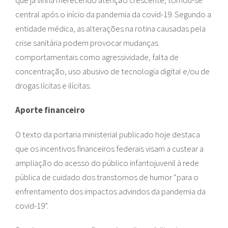
que já vinha merecendo atenção crescente, tornou-se
central após o início da pandemia da covid-19. Segundo a
entidade médica, as alterações na rotina causadas pela
crise sanitária podem provocar mudanças
comportamentais como agressividade, falta de
concentração, uso abusivo de tecnologia digital e/ou de
drogas lícitas e ilícitas.
Aporte financeiro
O texto da portaria ministerial publicado hoje destaca
que os incentivos financeiros federais visam a custear a
ampliação do acesso do público infantojuvenil à rede
pública de cuidado dos transtornos de humor “para o
enfrentamento dos impactos advindos da pandemia da
covid-19”.