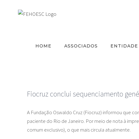
Ir
para
o
conteúdo
HOME
ASSOCIADOS
ENTIDADE
Fiocruz conclui sequenciamento gené
A Fundação Oswaldo Cruz (Fiocruz) informou que con
paciente do Rio de Janeiro. Por meio de nota à impren
comum exclusivo), o que mais circula atualmente.