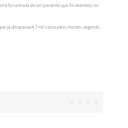
ra foi retirada de um paciente que foi atendido no
ue já ultrapassa 4,7 mil casos pelo mundo, segundo
facebook
twitter
whatsapp
E-
mail