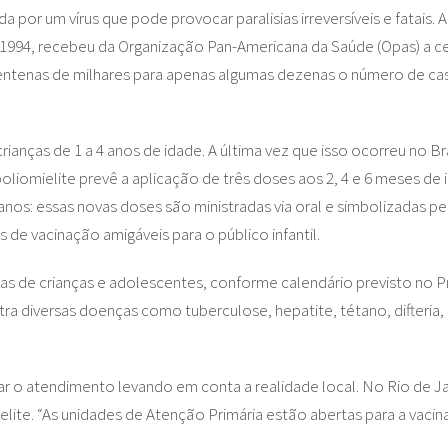
por um vírus que pode provocar paralisias irreversíveis e fatais. A
 1994, recebeu da Organização Pan-Americana da Saúde (Opas) a c
ntenas de milhares para apenas algumas dezenas o número de c
nças de 1 a 4 anos de idade. A última vez que isso ocorreu no Bra
iomielite prevê a aplicação de três doses aos 2, 4 e 6 meses de i
nos: essas novas doses são ministradas via oral e simbolizadas 
 de vacinação amigáveis para o público infantil.
tas de crianças e adolescentes, conforme calendário previsto no 
a diversas doenças como tuberculose, hepatite, tétano, difteria,
r o atendimento levando em conta a realidade local. No Rio de Ja
lite. “As unidades de Atenção Primária estão abertas para a vacina