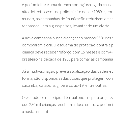
A poliomielite é uma doença contagiosa aguda causada 
não detecta casos de poliomielite desde 1989 e, em
mundo, as campanhas de imunização reduziram de ce
reapareceu em alguns países, levantando um alerta.
A nova campanha busca alcançar ao menos 95% das cria
começaram a cair. O esquema de proteção contra a pol
criança deve receber reforço com 15 meses e com 4 a
brasileiro na década de 1980 para tornar as campanhas
Já a multivacinação prevê a atualização das caderne
forma, são disponibilizadas doses que protegem contr
caxumba, catapora, gripe e covid-19, entre outras.
Os estados e municípios têm autonomia para organiza
que 280 mil crianças recebam a dose contra a poliomie
a pasta, em nota.