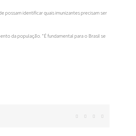
e possam identificar quais imunizantes precisam ser
mento da população. “É fundamental para o Brasil se
facebook
twitter
whatsapp
E-
mail