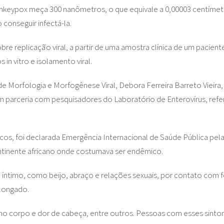
nkeypox meça 300 nanômetros, o que equivale a 0,00003 centímetro
 conseguir infectá-la.
e replicação viral, a partir de uma amostra clínica de um pacien
in vitro e isolamento viral.
e Morfologia e Morfogênese Viral, Debora Ferreira Barreto Vieira
, em parceria com pesquisadores do Laboratório de Enterovírus, re
, foi declarada Emergência Internacional de Saúde Pública pela
ontinente africano onde costumava ser endêmico.
íntimo, como beijo, abraço e relações sexuais, por contato com f
olongado.
r no corpo e dor de cabeça, entre outros. Pessoas com esses sint