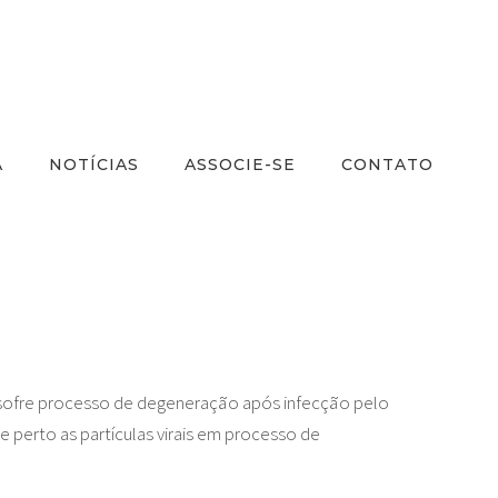
A
NOTÍCIAS
ASSOCIE-SE
CONTATO
sofre processo de degeneração após infecção pelo
 perto as partículas virais em processo de