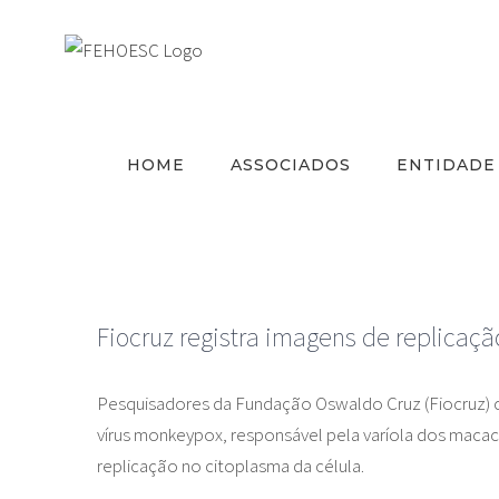
Ir
para
o
conteúdo
HOME
ASSOCIADOS
ENTIDADE
Fiocruz registra imagens de replicaç
Pesquisadores da Fundação Oswaldo Cruz (Fiocruz) 
vírus monkeypox, responsável pela varíola dos macac
replicação no citoplasma da célula.