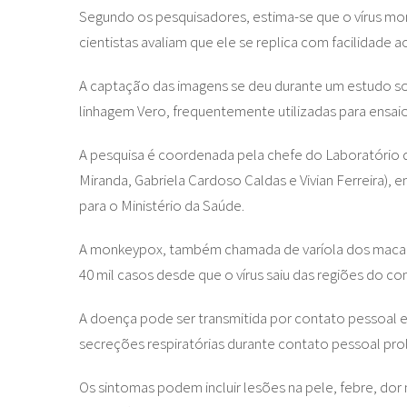
Segundo os pesquisadores, estima-se que o vírus mo
cientistas avaliam que ele se replica com facilidade ao
A captação das imagens se deu durante um estudo sobr
linhagem Vero, frequentemente utilizadas para ensaios 
A pesquisa é coordenada pela chefe do Laboratório d
Miranda, Gabriela Cardoso Caldas e Vivian Ferreira)
para o Ministério da Saúde.
A monkeypox, também chamada de varíola dos macacos
40 mil casos desde que o vírus saiu das regiões do c
A doença pode ser transmitida por contato pessoal e 
secreções respiratórias durante contato pessoal pr
Os sintomas podem incluir lesões na pele, febre, do