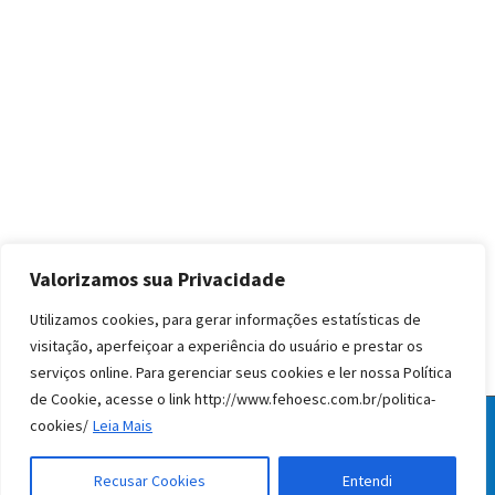
Valorizamos sua Privacidade
Utilizamos cookies, para gerar informações estatísticas de
visitação, aperfeiçoar a experiência do usuário e prestar os
serviços online. Para gerenciar seus cookies e ler nossa Política
de Cookie, acesse o link http://www.fehoesc.com.br/politica-
cookies/
Leia Mais
© Todos os direitos reservados FEHOESC 2020
facebook
instagram
linkedin
Recusar Cookies
Entendi