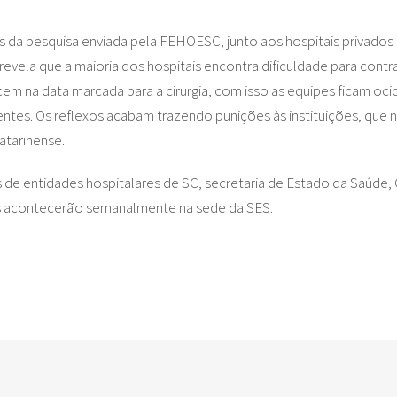
os da pesquisa enviada pela FEHOESC, junto aos hospitais privados 
a revela que a maioria dos hospitais encontra dificuldade para cont
m na data marcada para a cirurgia, com isso as equipes ficam oci
es. Os reflexos acabam trazendo punições às instituições, que 
atarinense.
e entidades hospitalares de SC, secretaria de Estado da Saúde, 
es acontecerão semanalmente na sede da SES.