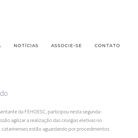
A
NOTÍCIAS
ASSOCIE-SE
CONTATO
ado
esentante da FEHOESC, participou nesta segunda-
ão agilizar a realização das cirurgias eletivas no
 mil catarinenses estão aguardando por procedimentos