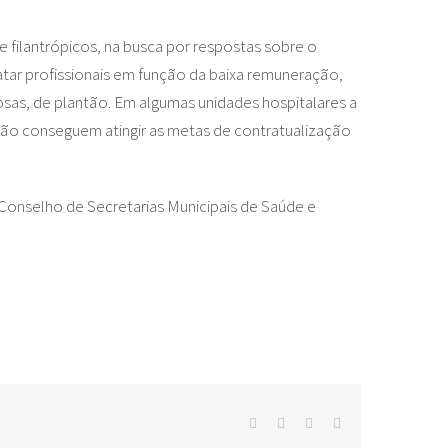
e filantrópicos, na busca por respostas sobre o
ratar profissionais em função da baixa remuneração,
osas, de plantão. Em algumas unidades hospitalares a
não conseguem atingir as metas de contratualização
Conselho de Secretarias Municipais de Saúde e
facebook
twitter
whatsapp
E-
mail