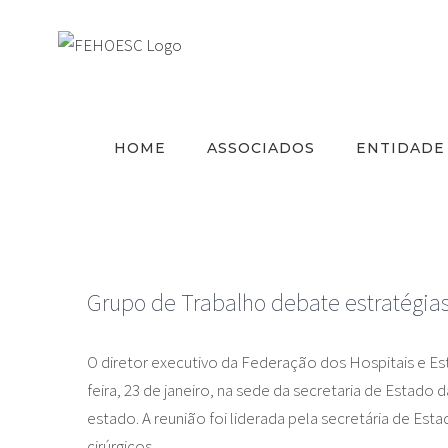
Ir
para
o
conteúdo
HOME
ASSOCIADOS
ENTIDADE
Grupo de Trabalho debate estratégias p
O diretor executivo da Federação dos Hospitais e E
feira, 23 de janeiro, na sede da secretaria de Estado
estado. A reunião foi liderada pela secretária de Es
cirúrgicos.