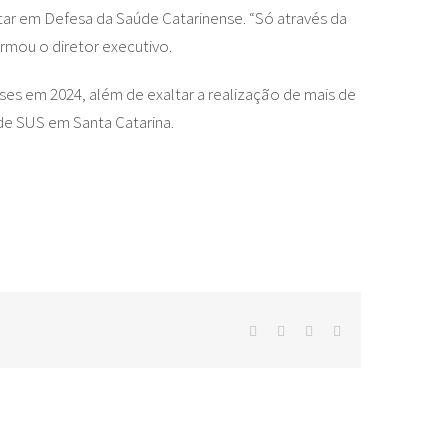
tar em Defesa da Saúde Catarinense. “Só através da
irmou o diretor executivo.
ses em 2024, além de exaltar a realização de mais de
nde SUS em Santa Catarina.
facebook
twitter
whatsapp
E-
mail