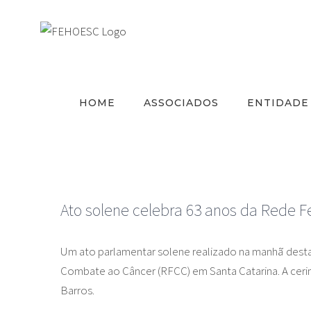
Ir
para
o
conteúdo
HOME
ASSOCIADOS
ENTIDADE
Ato solene celebra 63 anos da Rede
Um ato parlamentar solene realizado na manhã desta 
Combate ao Câncer (RFCC) em Santa Catarina. A ceri
Barros.