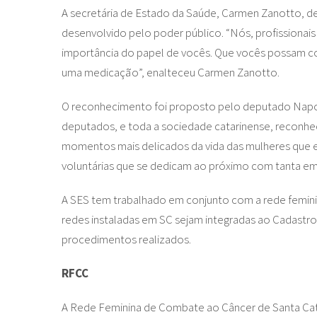
A secretária de Estado da Saúde, Carmen Zanotto,
desenvolvido pelo poder público. “Nós, profissionais
importância do papel de vocês. Que vocês possam con
uma medicação”, enalteceu Carmen Zanotto.
O reconhecimento foi proposto pelo deputado Napo
deputados, e toda a sociedade catarinense, reconh
momentos mais delicados da vida das mulheres que e
voluntárias que se dedicam ao próximo com tanta emp
A SES tem trabalhado em conjunto com a rede femini
redes instaladas em SC sejam integradas ao Cadastro
procedimentos realizados.
RFCC
A Rede Feminina de Combate ao Câncer de Santa Catar