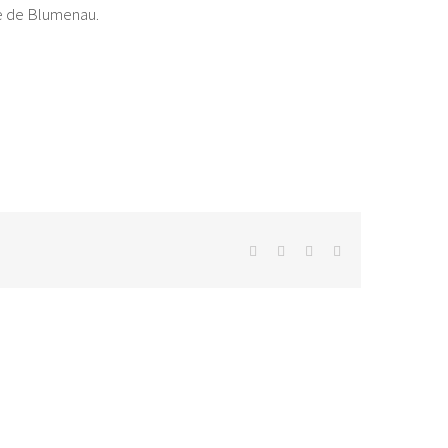
de de Blumenau.
facebook
twitter
whatsapp
E-
mail