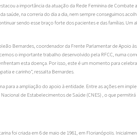
 destacou a importância da atuação da Rede Feminina de Combat
 da saúde, na correria do dia a dia, nem sempre conseguimos acolh
tinuar sendo esse braço forte dos pacientes e das famílias. Um a
leão Bernardes, coordenador da Frente Parlamentar de Apoio às
ecemos o importante trabalho desenvolvido pela RFCC, numa corr
nfrentam esta doença. Por isso, este é um momento para celebra
atia e carinho”, ressalta Bernardes.
na para a ampliação do apoio à entidade. Entre as ações em impl
 Nacional de Estabelecimentos de Saúde (CNES) , o que permitirá 
ina foi criada em 6 de maio de 1961, em Florianópolis. Inicialmen