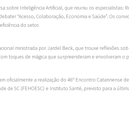
sobre Inteligência Artificial, que reuniu os especialistas
debater “Acesso, Colaboração, Economia e Saúde”. Os convi
ficiência do setor.
cional ministrada por Jardel Beck, que trouxe reflexões so
 Com toques de mágica que surpreenderam e envolveram o pú
ram oficialmente a realização do 46º Encontro Catarinense d
úde de SC (FEHOESC) e Instituto Santé, previsto para a últ