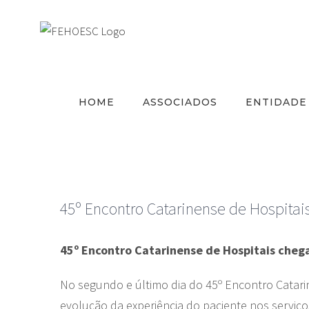
Ir
para
o
conteúdo
HOME
ASSOCIADOS
ENTIDADE
45º Encontro Catarinense de Hospitai
45º Encontro Catarinense de Hospitais cheg
No segundo e último dia do 45º Encontro Catari
evolução da experiência do paciente nos serviços