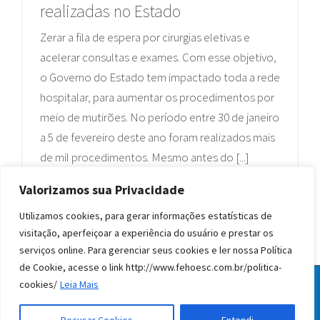
realizadas no Estado
Zerar a fila de espera por cirurgias eletivas e
acelerar consultas e exames. Com esse objetivo,
o Governo do Estado tem impactado toda a rede
hospitalar, para aumentar os procedimentos por
meio de mutirões. No período entre 30 de janeiro
a 5 de fevereiro deste ano foram realizados mais
de mil procedimentos. Mesmo antes do [...]
Valorizamos sua Privacidade
Utilizamos cookies, para gerar informações estatísticas de
1
2
Próximo
visitação, aperfeiçoar a experiência do usuário e prestar os
serviços online. Para gerenciar seus cookies e ler nossa Política
de Cookie, acesse o link http://www.fehoesc.com.br/politica-
cookies/
Leia Mais
© Todos os direitos reservados FEHOESC 2020
facebook
instagram
linkedin